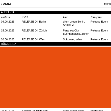
Menu
TOTALE
AUSBLICK
Datum
Titel
Ort
Kategorie
04.06.2026
RELEASE 04, Berlin
silent green Berlin,
Release Event
Artelier 2
15.06.2026
RELEASE 04, Zürich
Paranoia City
Release Event
Buchhandlung, Zürich
20.06.2026
RELEASE 04, Wien
Softcover, Wien
Release Event
RÜCKBLICK
29.11.2025
SEHEN, SCHREIBEN,
silent green Berlin,
Konferenz