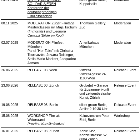
SOLIDARISIEREN
Kuppelhalle
Konferenz der
deutschsprachigen
Filmzeitschriften
08.11.2025
MODERATION Zuger Filmtage
Thomson Gallery,
Moderation
Masterclasses mit Maja Tschumi
Zug
(
Immortals
) und Eleonora
Camizzi (
Bilder im Kopf)
02.07.2025
MODERATION Filmfest
Amerikahaus,
Moderation
München
München
Panel “Her Take” mit Christina
Tournatzés, Jovana Reisinger,
Stella Marie Markert, Jacqueline
Jansen
26.06.2025
RELEASE 03, Wien
Vinzenz,
Release Event
Vinzenzgasse 24,
1180 Wien
23.06.2026
RELEASE 03, Zürich
Grube[n] – Garage
Release Event
für Zusammenkunft
und zeitgenössische
Kunst, Zürich
19.06.2025
RELEASE 03, Berlin
silent green Berlin,
Release Event
Atelier 2 19:30 Uhr
15.06.2025
WORKSHOP Film als
Kulturzentrum Peter
Workshop
Widerstand
Edel, Berlin
PrevYou Kurzfilmfestival
16.01.2025
RELEASE 03, Zürich
Xenix Kino,
Release Event
Kanzleistrasse 52,
8004 Zürich